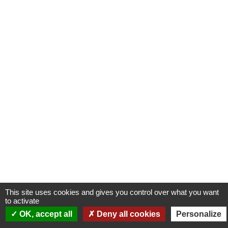
TISSEUR H/F
Vous êtes passionné(e) par le textile et souhaitez
rejoindre une entreprise dynamique et [...]
VOIR L'OFFRE
CDD
09/07/2026
AIDE-SOIGNANT(E) H/F
This site uses cookies and gives you control over what you want
to activate
OK, accept all
Deny all cookies
Personalize