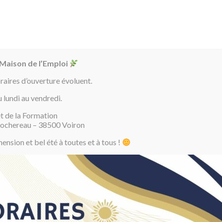
04 7
J’AI MOINS
J’AI PLUS DE
ENTREPRISES
OFFRES
LE BLOG
DE 26 ANS
26 ANS
D’EMPLOI
 Maison de l’Emploi
oraires d’ouverture évoluent.
u lundi au vendredi.
t de la Formation
La cartographie des acteurs du territoire
Rochereau – 38500 Voiron
nsion et bel été à toutes et à tous !
La cartographie des acteu
met d’identifier tous les lieux et structures d’accompagnement, d’