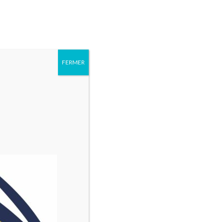
6 93 17 18
Rechercher :
AGENDA
QUI
PARTENAIRES
CONTACT
SOMMES
FERMER
NOUS ?
rs du territoire
informations, de soutien, de prévention et d’accès aux