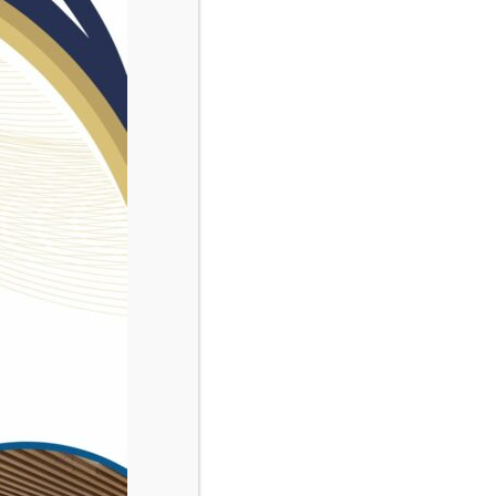
 orientation, me loger, mes droits, mon
points de couleur avec l’ensemble des renseignements
professionnelle : Maison de l’Emploi ; Animateurs jeunesse du Centre Social
on stage, mon emploi et ma formation
SOS-galère