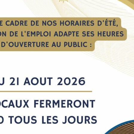
iquer sur les onglets en haut de la carte (ma santé, ma scolarité/mon
ormation, SOS Galère) et les acteurs s’afficheront sous forme de 
simple clic.
éé en collaboration avec le CIAS du Pays Voironnais et divers acteurs de l’insertion 
e ; CIO)
Ma scolarité et mon orientation
Me loger
Mes droits
M