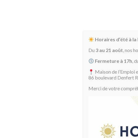
Horaires d’été à la
Du
3 au 21 août
, nos h
Fermeture à 17h
, d
Maison de l’Emploi e
Accueil
86 boulevard Denfert 
Voir les offres d'emploi
Merci de votre compréhe
Août 2026
Aujourd'hui
Cette carte per