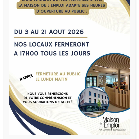
Accueil
>
Offres d'emploi
> Détails de l'offre d'emploi
→
←
Déposer une offre
DÉTAILS DE L’OFFRE D’EMPLOI
ENSEIGNANT EN ACTIVITÉ
PHYSIQUE ADAPTÉ (EAPA)
H/F
Publié le 25/06/2026