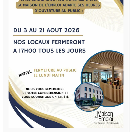
Accueil
>
Offres d'emploi
> Détails de l'offre d'emploi
→
←
Déposer une offre
DÉTAILS DE L’OFFRE D’EMPLOI
AGENT ADMINISTRATIF –
SERVICE URBANISME /
ACCUEIL / SECRÉTARIAT
DE MAIRIE (H/F)