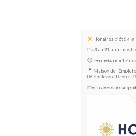
Horaires d’été à la
Du
3 au 21 août
, nos h
Fermeture à 17h
, d
Maison de l’Emploi e
Accueil
Août 2026
86 boulevard Denfert 
Merci de votre compréhe
Aujourd'hui
dim.
lun.
mar.
mer.
jeu.
ven.
sam.
26
27
28
29
30
31
1