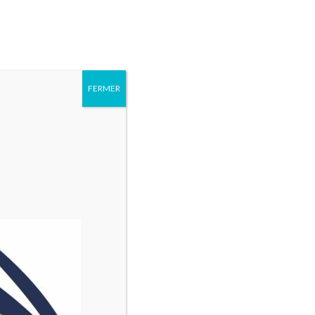
6 93 17 18
Rechercher :
AGENDA
QUI
PARTENAIRES
CONTACT
SOMMES
FERMER
NOUS ?
ou se reconvertir…?