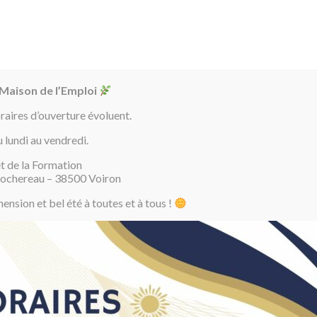
04 7
J’AI MOINS
J’AI PLUS DE
ENTREPRISES
OFFRES
LE BLOG
DE 26 ANS
26 ANS
D’EMPLOI
 Maison de l’Emploi
oraires d’ouverture évoluent.
u lundi au vendredi.
t de la Formation
Actualités
Envie d'évoluer, se former ou se reconvertir…?
Rochereau – 38500 Voiron
nsion et bel été à toutes et à tous !
Envie d’évoluer, se former 