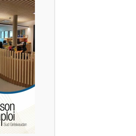
Rapport d’activité de la
Maison de l’Emploi 2024
2024, année des innovations, des labels
et certifications, de la préparation au
changement… tout en continuant
d’assurer nos missions avec
dynamisme, professionnalisme et
engagement ! Commençons par
l’activité « cœur de métier » : elle est en
légère augmentation si l’on s’appuie sur
les indicateurs tels que le nombre de
personnes ou d’entreprises
accompagnées : les jeunes …
LIRE LA SUITE