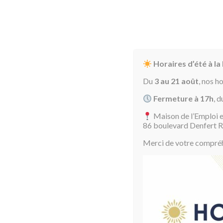
Horaires d’été à la
Du
3 au 21 août
, nos h
Fermeture à 17h
, d
Maison de l’Emploi e
Accueil
Août 2026
86 boulevard Denfert 
Merci de votre compréhe
Aujourd'hui
dim.
lun.
mar.
mer.
jeu.
ven.
sam.
26
27
28
29
30
31
1