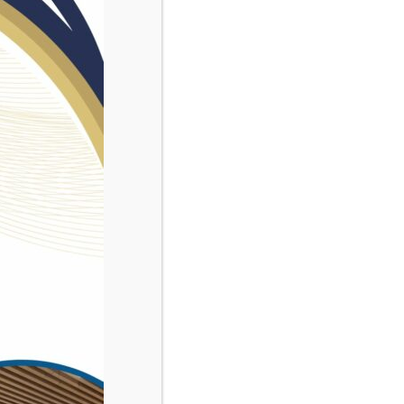
Catégorie.s :
Le blog
18 avril 2025
QUE
raulique,
t recrute
 CDI pour
 et Val de