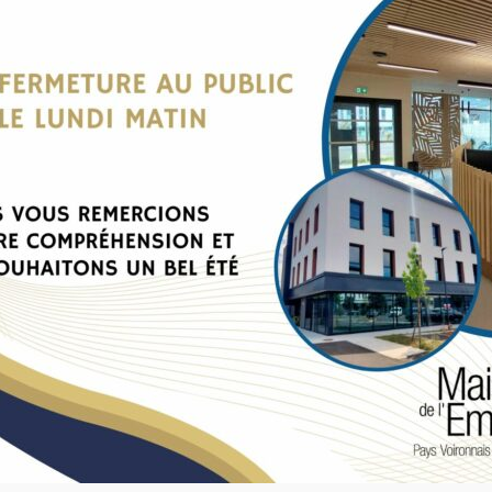
 et RÉMUNÉRÉE, vous
erez au quotidien les
dépendants, fragilisés ou
uveaux besoins à cause de
ap, de leur maladie ou de
rmation certifiante …
LIRE LA SUITE