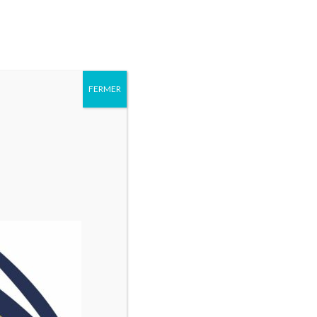
6 93 17 18
Rechercher :
AGENDA
QUI
PARTENAIRES
CONTACT
SOMMES
FERMER
NOUS ?
 blog