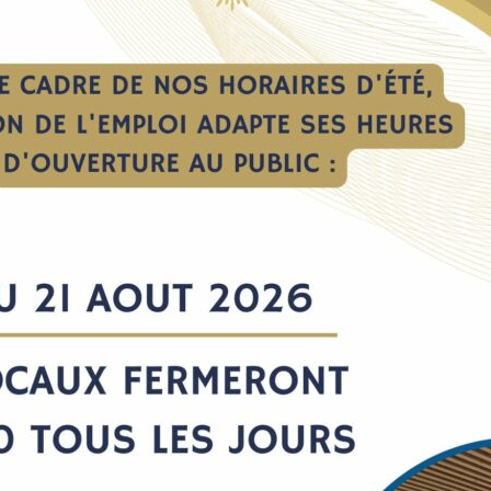
vènement
Catégorie.s :
Evènement
Le blog
24 avril 2025
CHAPEL HYDRAULI
forme et recrute !
Spécialiste du vérin hyd
CHAPEL Hydraulique forme e
on – 1 Emploi :
12 Opérateurs d’usinage en
 ASSISTANT(E) DE
ses sites isérois d’Apprieu
MICILE !
Virieu.
urs de l’aide à domicile du
LIRE LA SUITE
forment et recrutent en CDI
(e)s assistant(e)s de vie à
u terme de cette formation