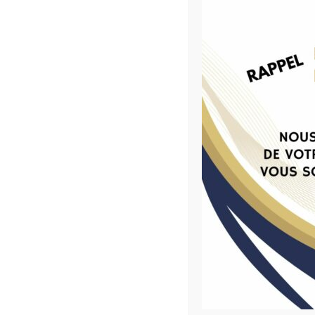
vie professionnelle !
GRATUITE
accompagn
Coach’Emploi Voiron- Mars 2026
individus 
ayant de no
leur handic
leur âge. Fo