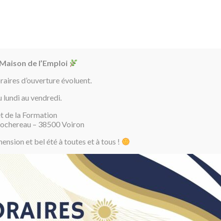
04 7
J’AI MOINS
J’AI PLUS DE
ENTREPRISES
OFFRES
LE BLOG
DE 26 ANS
26 ANS
D’EMPLOI
 Maison de l’Emploi
oraires d’ouverture évoluent.
u lundi au vendredi.
t de la Formation
Catégorie :
Le blog
Rochereau – 38500 Voiron
nsion et bel été à toutes et à tous !
Catégorie :
Le