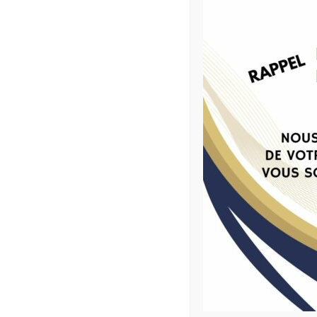
vie professionnelle !
Coach’Emploi Voiron- Mars 2026
Inscrivez-vous 
Mentions légales
nos actus et nos
politique de con