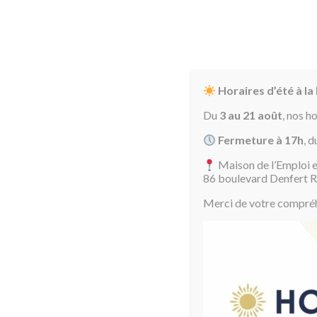
Horaires d’été à la
Du
3 au 21 août
, nos h
Fermeture à 17h
, d
Maison de l’Emploi e
Accueil
Août 2026
86 boulevard Denfert 
Merci de votre compréhe
Aujourd'hui
R
dim.
lun.
mar.
mer.
jeu.
ven.
sam.
26
27
28
29
30
31
1