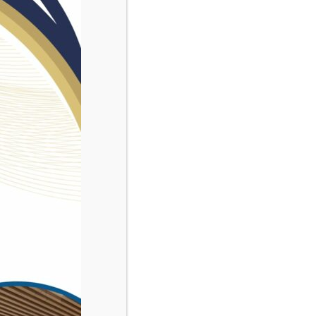
age chez CHAPEL
ns une entreprise solide ?
 8 futurs Opérateurs d’usinage (H/F) !
tion qualifiante)*.
ble chez CHAPEL à l’issue.
 exigée, c’est votre motivation qui compte !
ntrer les équipes de CHAPEL
,
poser vos questions et voir
 votre futur quotidien en visitant les ateliers,
inscrivez-
ion !
rie d'Apprieu
ui cherchent une nouvelle aventure !
76 93 17 18
.
cée par la Région Auvergne Rhône-Alpes et l'entreprise