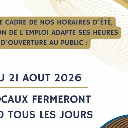
Devenez Opérateur d’Usin
Vous cherchez un job stable da
CHAPEL Hydraulique
recrute
Le deal est simple :
- On vous forme de A à Z (forma
- Vous décrochez un poste sta
- Aucune expérience en usinage
Pour découvrir le projet,
renco
concrètement à quoi ressemblera
vous à la réunion d'informat
Mardi 24/03 (à 9h) : à la Mai
Partagez l'info à vos proches q
Des questions ? Appelez le
04 
*Formation qualifiante cofinan