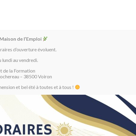
04 7
J’AI MOINS
J’AI PLUS DE
ENTREPRISES
OFFRES
LE BLOG
DE 26 ANS
26 ANS
D’EMPLOI
 Maison de l’Emploi
oraires d’ouverture évoluent.
u lundi au vendredi.
t de la Formation
Agenda
>
Événement
Rochereau – 38500 Voiron
nsion et bel été à toutes et à tous !
ecrutement CHAPEL : Réunion d'
d'Apprie