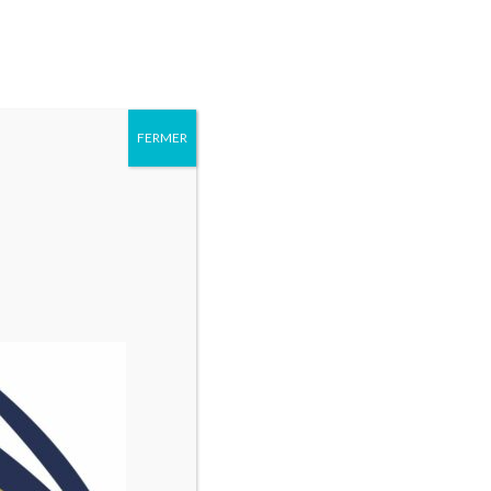
6 93 17 18
Rechercher :
AGENDA
QUI
PARTENAIRES
CONTACT
SOMMES
FERMER
NOUS ?
information à la Mairie
u